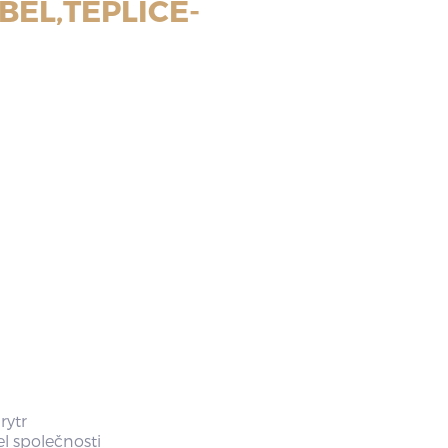
EL,TEPLICE-
rytr
el společnosti